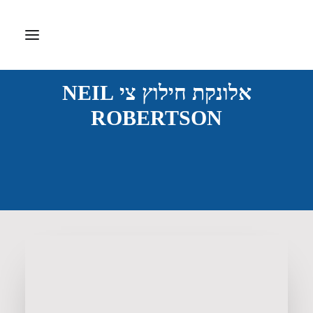
אלונקת חילוץ צי NEIL
דף הבית
ROBERTSON
אודות
ציוד רפואי
דפיברילטור
ערכות עזרה ראשונה
חברות מיוצגות
צרו קשר
Search