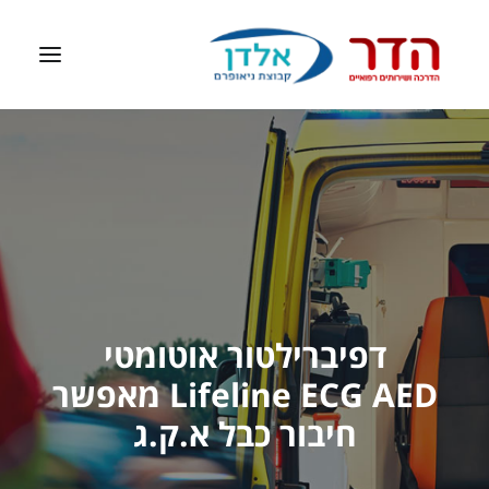
דף הבית
אודות
ציוד רפואי
דפיברילטור
ערכות עזרה ראשונה
דפיברילטור אוטומטי
חברות מיוצגות
Lifeline ECG AED מאפשר
צרו קשר
חיבור כבל א.ק.ג