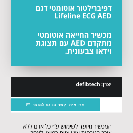
דפיברילטור אוטומטי דגם
Lifeline ECG AED
מכשיר החייאה אוטומטי
מתקדם AED עם תצוגת
וידאו צבעונית.
יצרן: defibtech
צרו איתי קשר בנוגע למוצר
המכשיר מיועד לשימוש ע”י כל אדם ללא
צורך בנוכחות איש צוות רפואי, לאחר