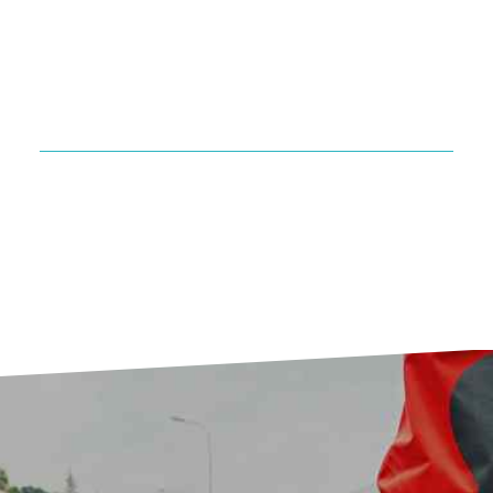
דפיברילטור אוטומטי Lifeline PRO AED כולל
מצב Manual לשימוש רופא /פראמדיק
יצרן: defibtech