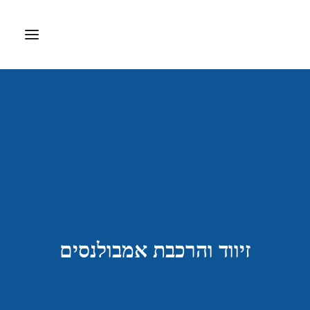
דף הבית
אודות
ציוד רפואי
דפיברילטור
ערכות עזרה ראשונה
חברות מיוצגות
זיווד והרכבת אמבולנסים
צרו קשר
Search