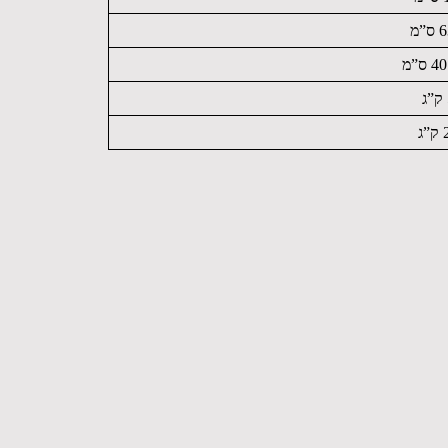
”מ
 ס”מ
ג