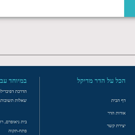
אלונקת אלומיניום מתקפלת דגם AF 108
יצרן: FERNO
הכל על הדר מדיקל
במיוחד עבו
הדרכת דפיברילט
דף הבית
שאלות תשובות ד
אודות הדר
בית ניאופרם, רח’
יצירת קשר
פתח-תקוה