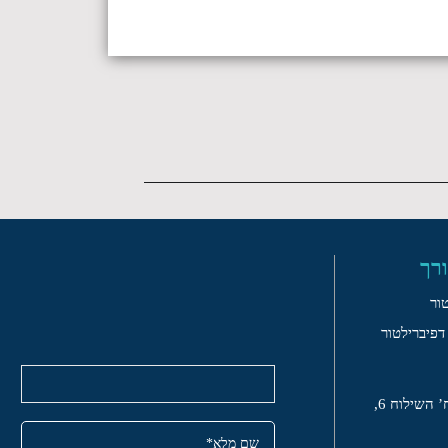
רך
ור
פיברילטור
 השילוח 6,