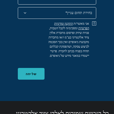
אני מאשר/ת
התקנון
ומדיניות
הפרטיות
ומסכימ/ה לקבל הטבות,
פניות שיווק ופרסום מחברת אלדן
ציוד אלקטרוני בע"מ ו/או מחברות
מקבוצת ניאופרם ואין בכך הסכמה
לביצוע עסקה, ושהפסקת קבלתם
תהיה בפניה בכתב לחברה. פרטיי
יישמרו במאגר מידע של ניאופרם.
כל הזכויות שמורות לאלדן ציוד אלקטרוני