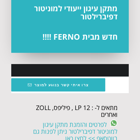
מתקן עיגון ייעודי למוניטור
דפיברילטור
חדש מבית FERNO !!!!
צרו איתי קשר בנוגע למוצר
מתאים ל- : 12 LP , פיליפס, ZOLL
ואחרים
לפרטים והזמנת מתקן עיגון
למוניטור דפיברילטור ניתן לפנות גם
בווטסאפ >> לחצו כאן