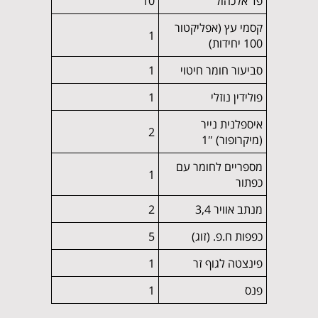
פד אלכהול
10
קסמי עץ (אפליקטור
1
100 יחידות)
סביעור חומר חיטוי
1
פולידין נוזלי
1
איספלנית נייר
2
(מיקרופור) 1″
מספריים לחומר עם
1
כפתור
מנתב אוויר 3,4
2
כפפות ח.פ. (זוג)
5
פינצטה לגוף זר
1
פנס
1