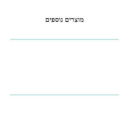
מוצרים נוספים
מסכת כיס להנשמה מפה לפה
יצרן: FERNO