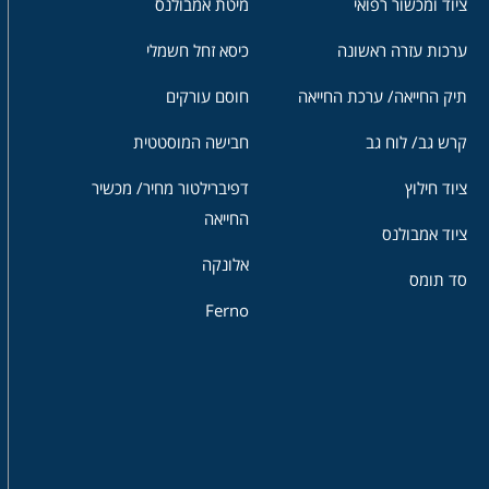
ציוד ומכשור רפואי
מיטת אמבולנס
ערכות עזרה ראשונה
כיסא זחל חשמלי
תיק החייאה/ ערכת החייאה
חוסם עורקים
קרש גב/ לוח גב
חבישה המוסטטית
ציוד חילוץ
דפיברילטור מחיר/ מכשיר
החייאה
ציוד אמבולנס
אלונקה
סד תומס
Ferno