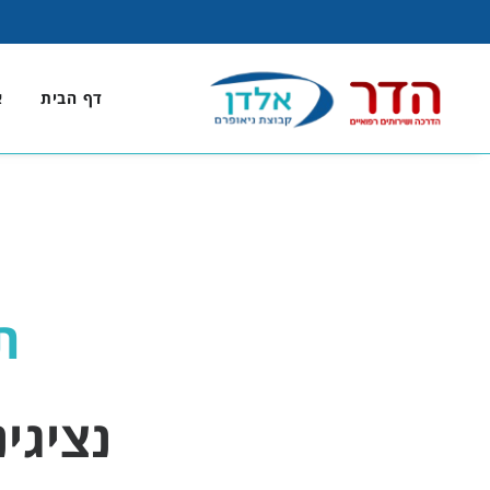
דף הבית
א
ת
נציגי