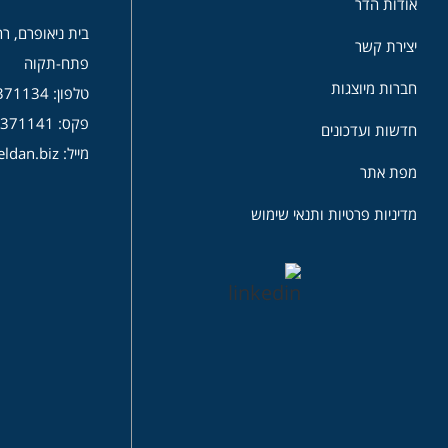
אודות הדר
בית ניאופרם, רח’
יצירת קשר
פתח-תקוה
חברות מיוצגות
טלפון: 03-9371134
פקס: 03-9371141
חדשות ועדכונים
מייל: info@eldan.biz
מפת אתר
מדיניות פרטיות ותנאי שימוש