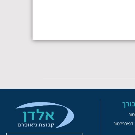
ורך
טור
דפיברילטור