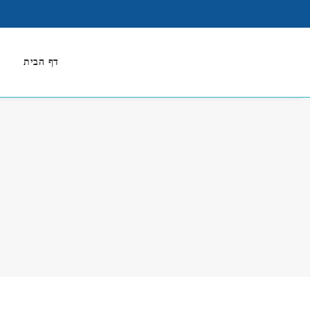
דף הבית
א
מ