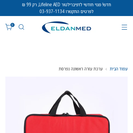
חדש! מנוי חודשי לדפיברילטור Lifeline AED, רק 99 ₪
לפרטים התקשרו 03-937-1134
0
עמוד הבית
ערכת עזרה ראשונה נפרסת