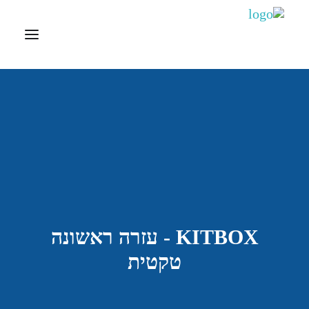
דף הבית
אודות
ציוד רפואי
דפיברילטור
ערכות עזרה ראשונה
חברות מיוצגות
KITBOX - עזרה ראשונה
צרו קשר
טקטית
Search