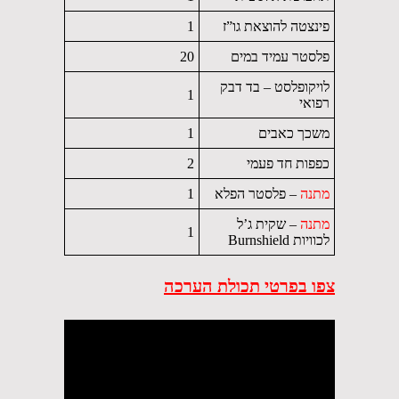
פינצטה להוצאת גו”ז
1
פלסטר עמיד במים
20
לויקופלסט – בד דבק
1
רפואי
משכך כאבים
1
כפפות חד פעמי
2
מתנה
– פלסטר הפלא
1
מתנה
– שקית ג’ל
1
לכוויות Burnshield
צפו בפרטי תכולת הערכה