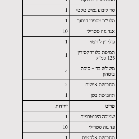
סד קיבוע גמיש טקטי
1
מלע”כ מספרי חיתוך
1
אגד גזה סטרילי
10
פולידין לחיטוי
1
תמיסת כלורהקסידין
1
125 סמ”ק
משולש בד + סיכת
4
ביטחון
תחבושת אישית
2
תחבושת בטן
1
פריט
יחידות
שמיכה היפוטרמית
1
פד גזה סטרילי
10
תחבושת אלסטית
1