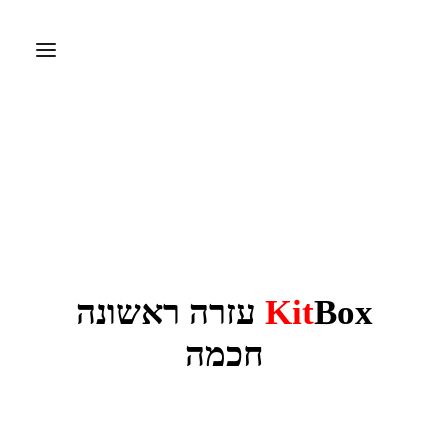
דף הבית
אודות
ציוד רפואי
דפיברילטור
ערכות עזרה ראשונה
Kit
Box עזרה ראשונה
חברות מיוצגות
חכמה
צרו קשר
Search