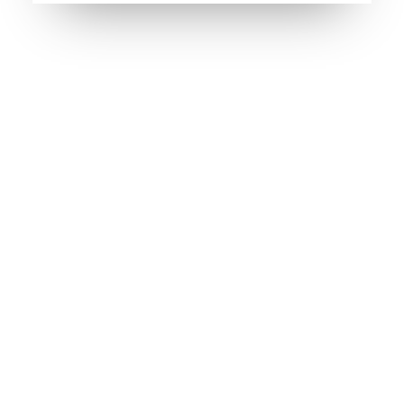
KITBOX – ערכת עזרה ראשונה עד 50 איש