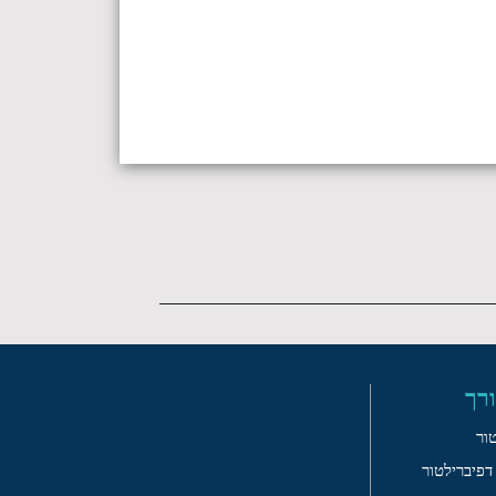
רך
ור
פיברילטור