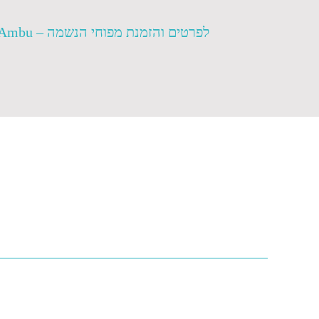
לפרטים והזמנת מפוחי הנשמה – Ambu ניתן לפנות גם בווטסאפ >> לחצו כאן