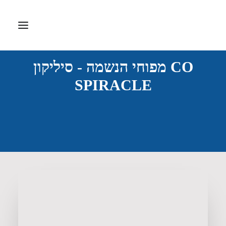
CO מפוחי הנשמה - סיליקון
דף הבית
SPIRACLE
אודות
ציוד רפואי
דפיברילטור
ערכות עזרה ראשונה
חברות מיוצגות
צרו קשר
Search