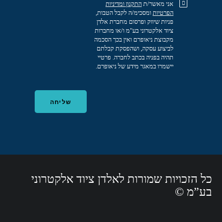
אני מאשר/ת
התקנון
ומדיניות
הפרטיות
ומסכימ/ה לקבל הטבות,
פניות שיווק ופרסום מחברת אלדן
ציוד אלקטרוני בע"מ ו/או מחברות
מקבוצת ניאופרם ואין בכך הסכמה
לביצוע עסקה, ושהפסקת קבלתם
תהיה בפניה בכתב לחברה. פרטיי
יישמרו במאגר מידע של ניאופרם.
כל הזכויות שמורות לאלדן ציוד אלקטרוני
בע”מ ©