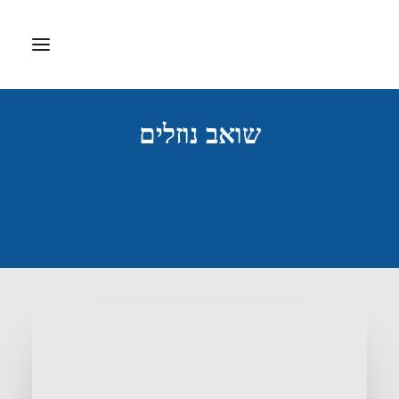
שואב נוזלים
דף הבית
אודות
ציוד רפואי
דפיברילטור
ערכות עזרה ראשונה
חברות מיוצגות
צרו קשר
Search