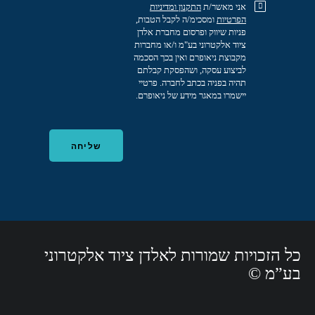
אני מאשר/ת
התקנון
ומדיניות
הפרטיות
ומסכימ/ה לקבל הטבות,
פניות שיווק ופרסום מחברת אלדן
ציוד אלקטרוני בע"מ ו/או מחברות
מקבוצת ניאופרם ואין בכך הסכמה
לביצוע עסקה, ושהפסקת קבלתם
תהיה בפניה בכתב לחברה. פרטיי
יישמרו במאגר מידע של ניאופרם.
כל הזכויות שמורות לאלדן ציוד אלקטרוני
בע”מ ©